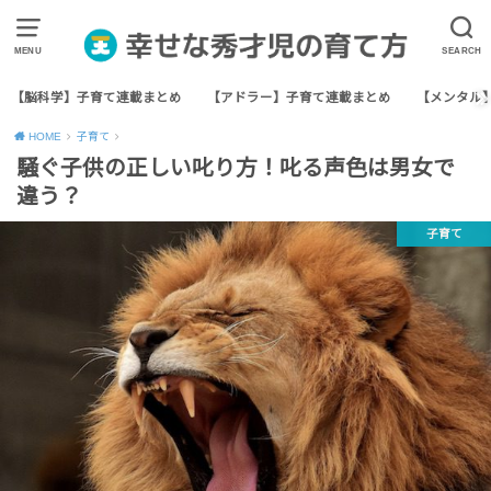
MENU
SEARCH
【脳科学】子育て連載まとめ
【アドラー】子育て連載まとめ
【メンタル
HOME
子育て
騒ぐ子供の正しい叱り方！叱る声色は男女で
違う？
子育て