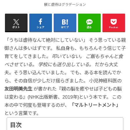
躾と虐待はグラデーション
ポスト
シェア
はてブ
送る
Pocket
「うちは虐待なんて絶対にしていない」 そう思っている親
御さんは多いはずです。 私自身も、もちろんそう信じて子
育てをしてきました。
叩いていない。
ご飯もちゃんと食
べさせている。
学校にも送り出している。
だから大丈
夫。そう思い込んでいました。 でも、ある本を読んでか
ら、その自信が少しだけ揺らぎました。 小児神経科医の
友田明美先生
が書かれた『親の脳を癒やせば子どもの脳
は変わる』(NHK出版新書、2019年)という本です。 この
本の中で何度も登場するのが、
「マルトリートメント」
という言葉です。
目次